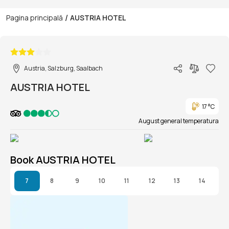
/
Pagina principală
AUSTRIA HOTEL
1/1
Austria, Salzburg, Saalbach
AUSTRIA HOTEL
17 °C
August general temperatura
Book AUSTRIA HOTEL
7
8
9
10
11
12
13
14