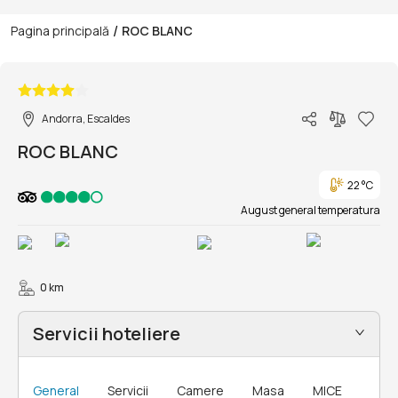
/
Pagina principală
ROC BLANC
1/12
Andorra, Escaldes
ROC BLANC
22 °C
August general temperatura
0 km
Servicii hoteliere
General
Servicii
Camere
Masa
MICE