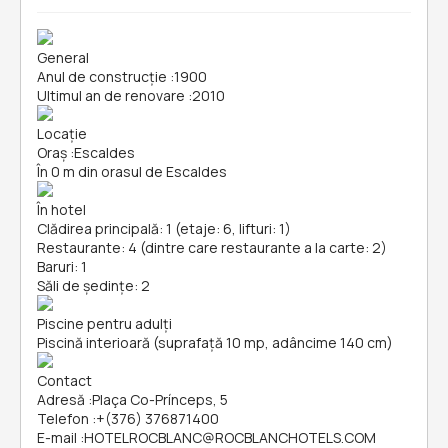
General
Anul de construcție
:
1900
Ultimul an de renovare
:
2010
Locație
Oraș
:
Escaldes
În 0 m din orasul de Escaldes
În hotel
Clădirea principală: 1 (etaje: 6, lifturi: 1)
Restaurante: 4 (dintre care restaurante a la carte: 2)
Baruri: 1
Săli de ședințe: 2
Piscine pentru adulți
Piscină interioară (suprafață 10 mp, adâncime 140 cm)
Contact
Adresă
:
Plaça Co-Prínceps, 5
Telefon
:
+(376) 376871400
E-mail
:
HOTELROCBLANC@ROCBLANCHOTELS.COM