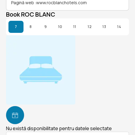
Pagină web
:
www.rocblanchotels.com
Book ROC BLANC
7
8
9
10
11
12
13
14
Nu există disponibilitate pentru datele selectate