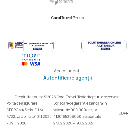
Acces agenții
Autentificare agenții
Drepturi de autor © 2026 Coral Travel. Toate drepturile rezervate.
Polița de asigurare
Scrisoare de garanție bancară în
GERROMA Seria IF-I Nr.
valoare de 900.000 eur, nr.
GDPR
4722, valabilitate 10.11.2025
4130165208080, valabilitate
- 09.11.2026
27.02.2026 – 19.02.2027