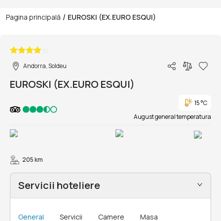
/
Pagina principală
EUROSKI (EX.EURO ESQUI)
1/18
Andorra, Soldeu
EUROSKI (EX.EURO ESQUI)
15 °C
August general temperatura
205 km
Servicii hoteliere
General
Servicii
Camere
Masa