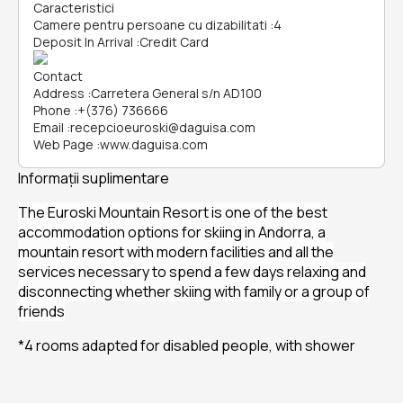
Caracteristici
Camere pentru persoane cu dizabilitati
:
4
Deposit In Arrival
:
Credit Card
Contact
Address
:
Carretera General s/n AD100
Phone
:
+(376) 736666
Email
:
recepcioeuroski@daguisa.com
Web Page
:
www.daguisa.com
Informații suplimentare
The Euroski Mountain Resort is one of the best
accommodation options for skiing in Andorra, a
mountain resort with modern facilities and all the
services necessary to spend a few days relaxing and
disconnecting whether skiing with family or a group of
friends
*4 rooms adapted for disabled people, with shower