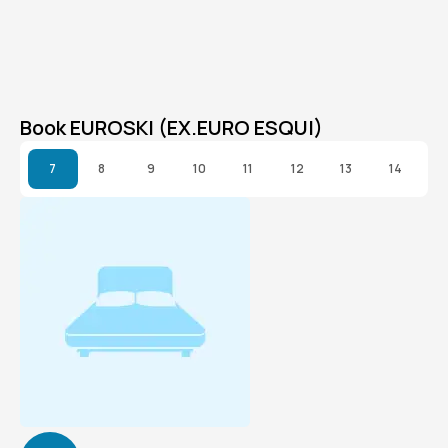
Book EUROSKI (EX.EURO ESQUI)
7
8
9
10
11
12
13
14