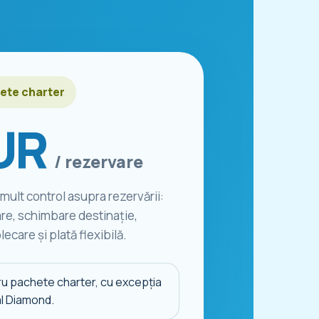
ete charter
UR
/ rezervare
mult control asupra rezervării:
re, schimbare destinație,
ecare și plată flexibilă.
ru pachete charter, cu excepția
al Diamond.