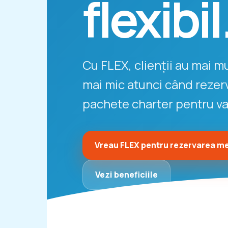
flexibil
Cu FLEX, clienții au mai mul
mai mic atunci când rezer
pachete charter pentru v
Vreau FLEX pentru rezervarea m
Vezi beneficiile