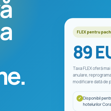
ă
ța
FLEX pentru pach
89 E
me.
Taxa FLEX oferă mai 
anulare, reprograma
modificare dată de pl
Disponibil pent
✓
hotelurilor Cor