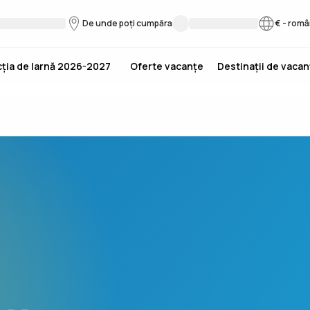
De unde poți cumpăra
€
-
româ
ția de Iarnă 2026-2027
Oferte vacanțe
Destinații de vaca