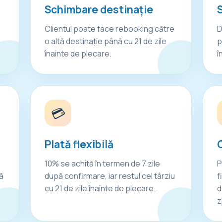
Schimbare destinație
Clientul poate face rebooking către
D
o altă destinație până cu 21 de zile
p
înainte de plecare.
î
💳
Plată flexibilă
O
10% se achită în termen de 7 zile
P
ă
după confirmare, iar restul cel târziu
f
cu 21 de zile înainte de plecare.
d
z