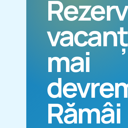
Rezerv
vacan
mai
devre
Rămâi