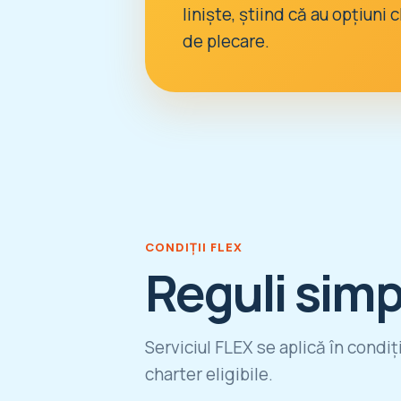
liniște, știind că au opțiuni 
de plecare.
CONDIȚII FLEX
Reguli simp
Serviciul FLEX se aplică în condiț
charter eligibile.