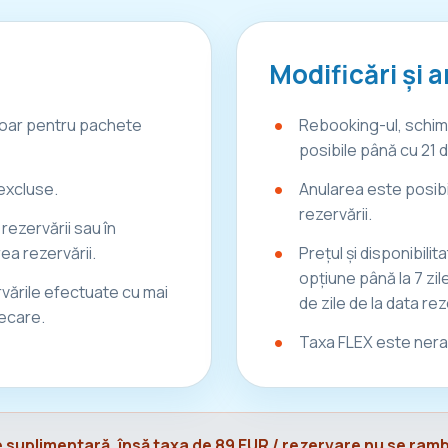
Modificări și a
 doar pentru pachete
Rebooking-ul, schimb
posibile până cu 21 d
excluse.
Anularea este posibi
rezervării.
rezervării sau în
a rezervării.
Prețul și disponibili
opțiune până la 7 zil
rvările efectuate cu mai
de zile de la data rez
lecare.
Taxa FLEX este nera
te suplimentară, însă taxa de 89 EUR / rezervare nu se ra