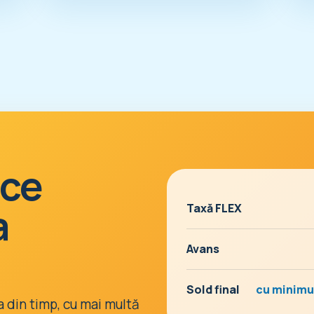
uce
a
Taxă FLEX
Avans
Sold final
cu minimum
a din timp, cu mai multă