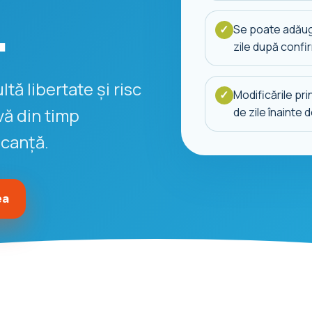
.
Se poate adăug
✓
zile după confi
tă libertate și risc
Modificările pri
✓
vă din timp
de zile înainte 
acanță.
ea