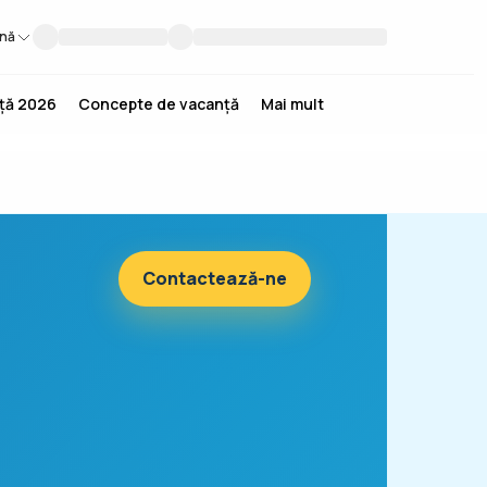
nă
nță 2026
Concepte de vacanță
Mai mult
Contactează-ne