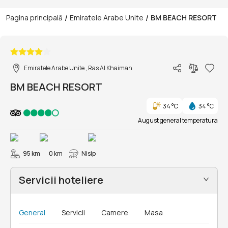
/
/
Pagina principală
Emiratele Arabe Unite
BM BEACH RESORT
1/39
Emiratele Arabe Unite , Ras Al Khaimah
BM BEACH RESORT
34 °C
34 °C
August general temperatura
95 km
0 km
Nisip
Servicii hoteliere
General
Servicii
Camere
Masa