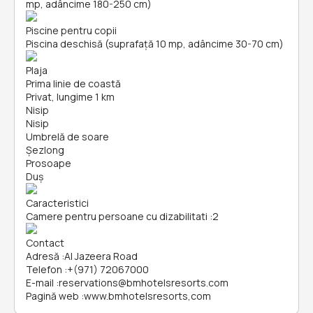
mp, adâncime 180-250 cm)
Piscine pentru copii
Piscina deschisă (suprafață 10 mp, adâncime 30-70 cm)
Plaja
Prima linie de coastă
Privat, lungime 1 km
Nisip
Nisip
Umbrelă de soare
Șezlong
Prosoape
Duș
Caracteristici
Camere pentru persoane cu dizabilitati
:
2
Contact
Adresă
:
Al Jazeera Road
Telefon
:
+(971) 72067000
E-mail
:
reservations@bmhotelsresorts.com
Pagină web
:
www.bmhotelsresorts,com