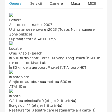
General
Servicii
Camere
Masa
MICE
General
Anul de construcție
:
2007
Ultimul an de renovare
:
2023 (Toate, Numai camere,
Zone publice)
Suprafața totală
:
48 000 mp
Locație
Oraș
:
Khaolak Beach
În 500 m din centrul orasului Nang Tong Beach. În 300 m
din orasul de Khao Lak
În 80 km de la aeroport Phuket INT Airport-HKT
În apropiere
Stație de autobuz sau metrou
:
500 m
ATM
:
10 m
În hotel
Clădirea principală: 9 (etaje: 2, lifturi: Nu)
Bungalou: 44 (etaje: 1, lifturi: Nu)
Restaurante: 3 (dintre care restaurante a la carte: 1)