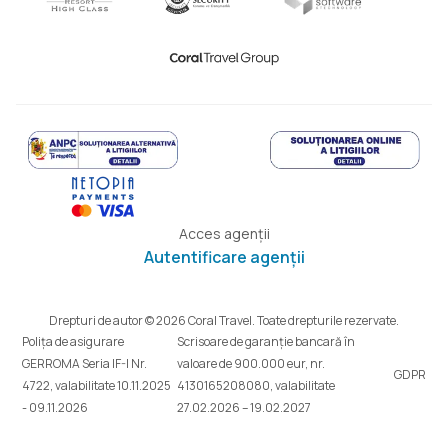
Acces agenții
Autentificare agenții
Drepturi de autor © 2026 Coral Travel. Toate drepturile rezervate.
Polița de asigurare
Scrisoare de garanție bancară în
GERROMA Seria IF-I Nr.
valoare de 900.000 eur, nr.
GDPR
4722, valabilitate 10.11.2025
4130165208080, valabilitate
- 09.11.2026
27.02.2026 – 19.02.2027