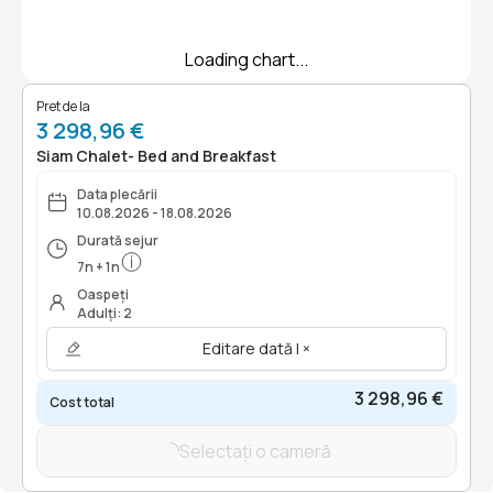
Loading chart...
Pret de la
3 298,96 €
Siam Chalet- Bed and Breakfast
Data plecării
10.08.2026 - 18.08.2026
Durată sejur
7
n
+
1
n
Oaspeți
Adulți: 2
Editare dată | ×
3 298,96 €
Cost total
Selectați o cameră