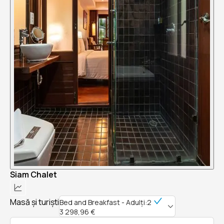
Siam Chalet
Masă și turiști
Bed and Breakfast - Adulți:2
3 298,96 €