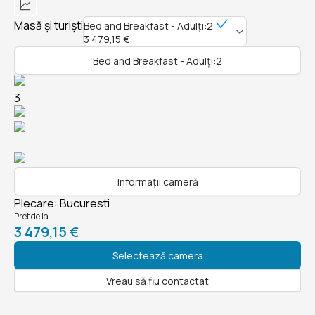
Masă și turiști
Bed and Breakfast - Adulți:2
3 479,15 €
Bed and Breakfast - Adulți:2
3
Informații cameră
Plecare
:
Bucuresti
Pret de la
3 479,15 €
Selectează camera
Vreau să fiu contactat