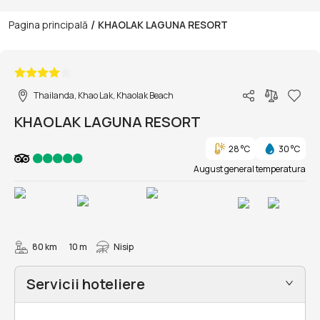
/
Pagina principală
KHAOLAK LAGUNA RESORT
1/84
Thailanda, Khao Lak, Khaolak Beach
KHAOLAK LAGUNA RESORT
28 °C
30 °C
August general temperatura
80 km
10 m
Nisip
Servicii hoteliere