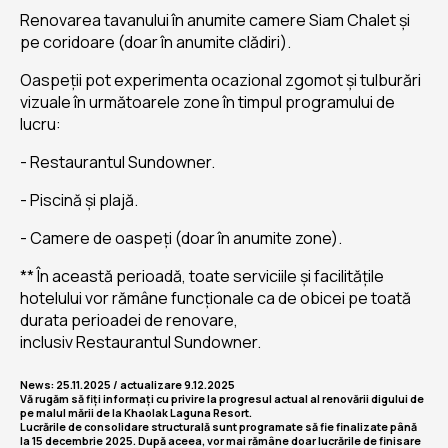
Renovarea tavanului în anumite camere Siam Chalet și
pe coridoare (doar în anumite clădiri).
Oaspeții pot experimenta ocazional zgomot și tulburări
vizuale în următoarele zone în timpul programului de
lucru:
- Restaurantul Sundowner.
- Piscină și plajă.
- Camere de oaspeți (doar în anumite zone).
** În această perioadă, toate serviciile și facilitățile
hotelului vor rămâne funcționale ca de obicei pe toată
durata perioadei de renovare,
inclusiv Restaurantul Sundowner.
News: 25.11.2025 / actualizare 9.12.2025
Vă rugăm să fiți informați cu privire la progresul actual al renovării digului de
pe malul mării de la Khaolak Laguna Resort.
Lucrările de consolidare structurală sunt programate să fie finalizate până
la 15 decembrie 2025. După aceea, vor mai rămâne doar lucrările de finisare