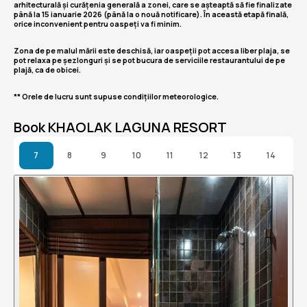
arhitecturală și curățenia generală a zonei, care se așteaptă să fie finalizate
până la 15 ianuarie 2026 (până la o nouă notificare). În această etapă finală,
orice inconvenient pentru oaspeți va fi minim.
Zona de pe malul mării este deschisă, iar oaspeții pot accesa liber plaja, se
pot relaxa pe șezlonguri și se pot bucura de serviciile restaurantului de pe
plajă, ca de obicei.
** Orele de lucru sunt supuse condițiilor meteorologice.
Book KHAOLAK LAGUNA RESORT
7
8
9
10
11
12
13
14