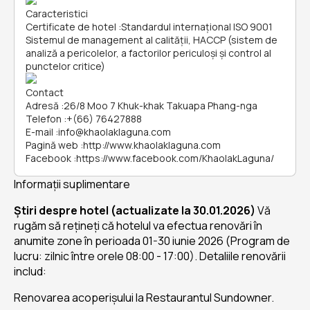
Caracteristici
Certificate de hotel
:
Standardul internațional ISO 9001
Sistemul de management al calității, HACCP (sistem de
analiză a pericolelor, a factorilor periculoşi și control al
punctelor critice)
Contact
Adresă
:
26/8 Moo 7 Khuk-khak Takuapa Phang-nga
Telefon
:
+(66) 76427888
E-mail
:
info@khaolaklaguna.com
Pagină web
:
http://www.khaolaklaguna.com
Facebook
:
https://www.facebook.com/KhaolakLaguna/
Informații suplimentare
Știri despre hotel (actualizate la 30.01.2026)
Vă
rugăm să rețineți că hotelul va efectua renovări în
anumite zone în perioada 01-30 iunie 2026 (Program de
lucru: zilnic între orele 08:00 - 17:00). Detaliile renovării
includ:
Renovarea acoperișului la Restaurantul Sundowner.